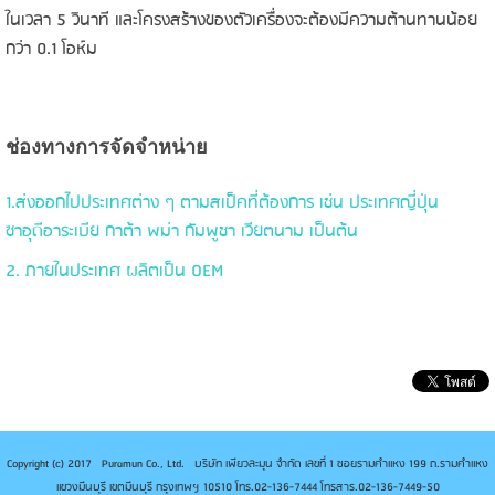
ในเวลา 5 วินาที และโครงสร้างของตัวเครื่องจะต้องมีความต้านทานน้อย
กว่า 0.1 โอห์ม
ช่องทางการจัดจําหน่าย
1.ส่งออกไปประเทศต่าง ๆ ตามสเป็คที่ต้องการ เช่น ประเทศญี่ปุ่น
ซาอุดีอาระเบีย กาต้า พม่า กัมพูชา เวียตนาม เป็นต้น
2. ภายในประเทศ ผลิตเป็น OEM
Copyright (c) 2017 Puramun Co., Ltd. บริษัท เพียวละมุน จำกัด เลขที่ 1 ซอยรามคำแหง 199 ถ.รามคำแหง
แขวงมีนบุรี เขตมีนบุรี กรุงเทพฯ 10510 โทร.02-136-7444 โทรสาร.02-136-7449-50