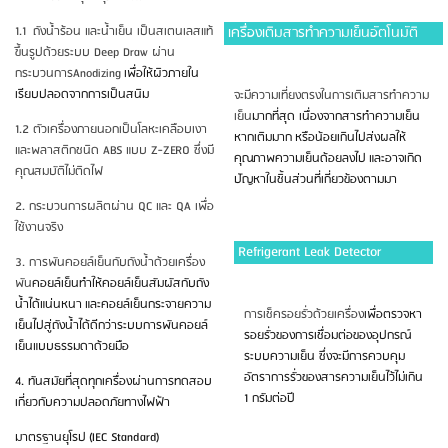
1.1 ถังน้ำร้อน และน้ำเย็น เป็นสเตนเลสแท้
เครื่องเติมสารทำความเย็นอัตโนมัติ
ขึ้นรูปด้วยระบบ Deep Draw ผ่าน
กระบวนการAnodizing
เพื่อให้ผิวภายใน
เรียบปลอดจากการเป็นสนิม
จะมีความเที่ยงตรงในการเติมสารทำความ
เย็น
มากที่สุด เนื่องจากสารทำความเย็น
1.2 ตัวเครื่องภายนอกเป็นโลหะเคลือบเงา
หากเติมมาก
หรือน้อยเกินไปส่งผล
ให้
และพลาสติกชนิด ABS แบบ Z-ZERO ซึ่งมี
คุณภาพความเย็นด้อยลงไป
และอาจเกิด
คุณสมบัติไม่ติดไฟ
ปัญหาในชิ้นส่วนที่เกี่ยวข้องตามมา
2. กระบวนการผลิตผ่าน QC และ QA เพื่อ
ใช้งานจริง
Refrigerant Leak Detector
3. การพันคอยล์เย็นกับถังน้ำด้วยเครื่อง
พัน
คอยล์เย็นทำให้คอยล์เย็นสัมผัสกับถัง
น้ำได้แน่นหนา
และคอยล์เย็นกระจายความ
การเช็ครอยรั่วด้วยเครื่อง
เพื่อตรวจหา
เย็นไปสู่ถังน้ำได้ดีกว่า
ระบบการพันคอยล์
รอยรั่วของการเชื่อมต่อของอุปกรณ์
เย็นแบบธรรมดาด้วยมือ
ระบบ
ความเย็น ซึ่งจะมีการควบคุม
อัตราการรั่วของสาร
ความเย็นไว้ไม่เกิน
4. ทันสมัยที่สุดทุกเครื่องผ่านการทดสอบ
1 กรัมต่อปี
เกี่ยวกับความ
ปลอดภัยทางไฟฟ้า
มาตรฐานยุโรป
(IEC Standard)